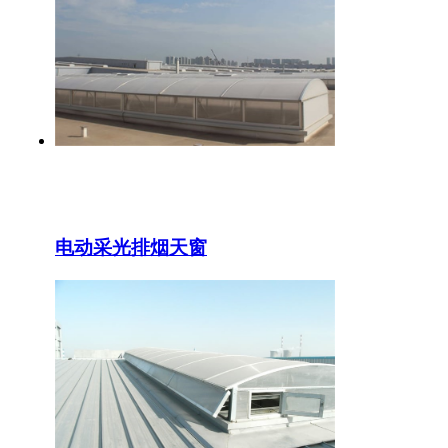
电动采光排烟天窗