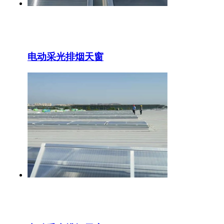
电动采光排烟天窗