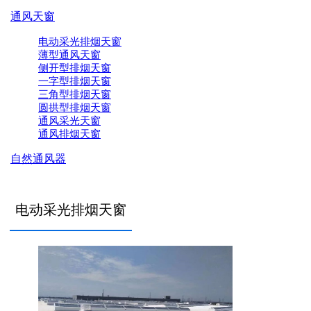
通风天窗
电动采光排烟天窗
薄型通风天窗
侧开型排烟天窗
一字型排烟天窗
三角型排烟天窗
圆拱型排烟天窗
通风采光天窗
通风排烟天窗
自然通风器
电动采光排烟天窗