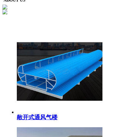
ABOUT US
敞开式通风气楼