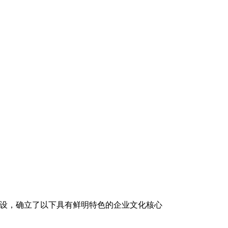
设，确立了以下具有鲜明特色的企业文化核心