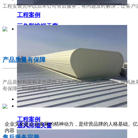
工程安装完毕以后本公司售后服务，有问题及时解决，让客户
工程案例
三角型排烟天窗
02
产品质量有保障
产品原材料采购来自国内大厂生产的产品，维护简单，排风效
有保障，防锈耐腐蚀。
工程案例
03
企业文化是企业发展的精神动力，是经营品牌的人格基础。亿
通风排烟天窗
内容：
售后服务完善