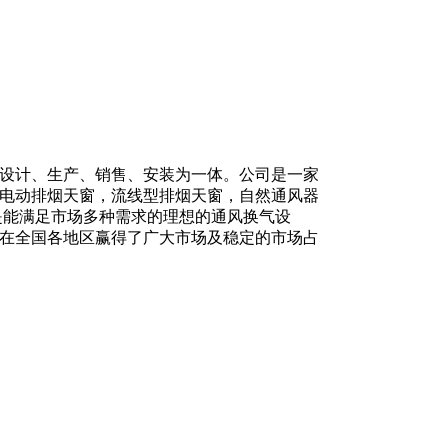
设计、生产、销售、安装为一体。公司是一家
电动排烟天窗，流线型排烟天窗，自然通风器
是能满足市场多种需求的理想的通风换气设
在全国各地区赢得了广大市场及稳定的市场占