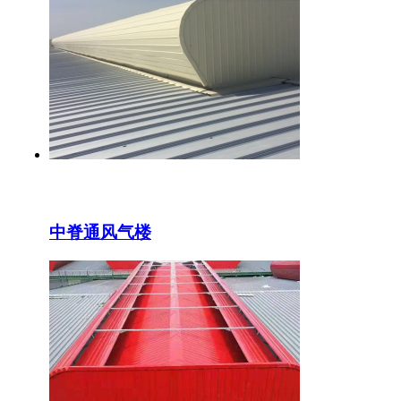
中脊通风气楼