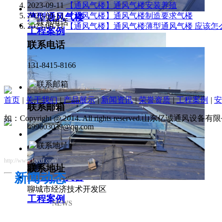
2023-09-11
【通风气楼】通风气楼安装养殖
2023-09-11
【通风气楼】通风气楼制造要求气楼
薄型通风气楼
2023-09-11
【通风气楼】通风气楼薄型通风气楼 应该怎
工程案例
联系电话
131-8415-8166
首页
|
关于我们
|
产品展示
|
新闻资讯
|
荣誉资质
|
工程案例
|
安
联系邮箱
如：Copyright @ 2014. All rights reserved.山东亿诚通风
499603039@qq.com
http://www.lcyctf.com/
联系地址
新闻动态
薄型通风天窗
聊城市经济技术开发区
工程案例
NEWS