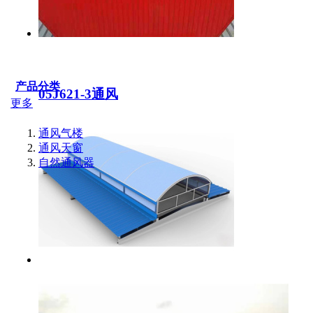
产品分类
05J621-3通风
更多
通风气楼
通风天窗
自然通风器