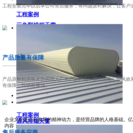
工程安装完毕以后本公司售后服务，有问题及时解决，让客户
工程案例
三角型排烟天窗
02
产品质量有保障
产品原材料采购来自国内大厂生产的产品，维护简单，排风效
有保障，防锈耐腐蚀。
工程案例
03
企业文化是企业发展的精神动力，是经营品牌的人格基础。亿
通风排烟天窗
内容：
售后服务完善