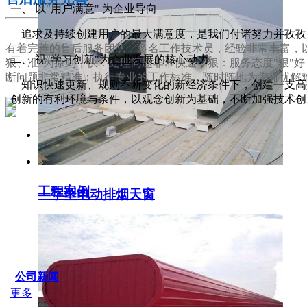
一、 以"用户满意" 为企业导向
追求及持续创建用户的最大满意度，是我们付诸努力并孜孜
有着完善的售后服务团队，多名工作技术员，经验非常丰富，以
二、 视"学习创新"为企业发展的核心动力
狠、准"为原则，快：处理问题非常快速；狠：服务态度"狠"
断问题非常精准；执行专业的工作标准，随时随地为您排忧解
知识快速更新、规则不断变化的新经济条件下，创建一支高效
创新的有利环境与条件，以观念创新为基础，不断加强技术创
服务支持
工程案例
一字型电动排烟天窗
SERVICE IDER
公司新闻
更多