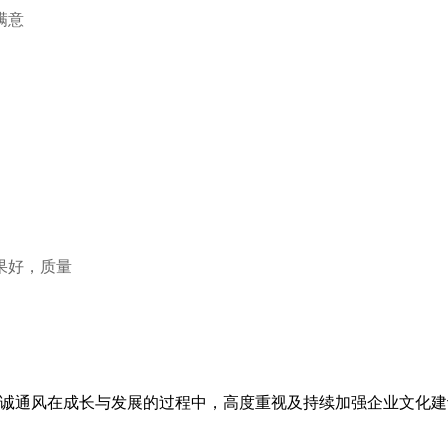
满意
果好，质量
诚通风在成长与发展的过程中，高度重视及持续加强企业文化建