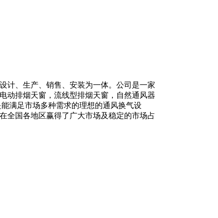
设计、生产、销售、安装为一体。公司是一家
电动排烟天窗，流线型排烟天窗，自然通风器
是能满足市场多种需求的理想的通风换气设
在全国各地区赢得了广大市场及稳定的市场占