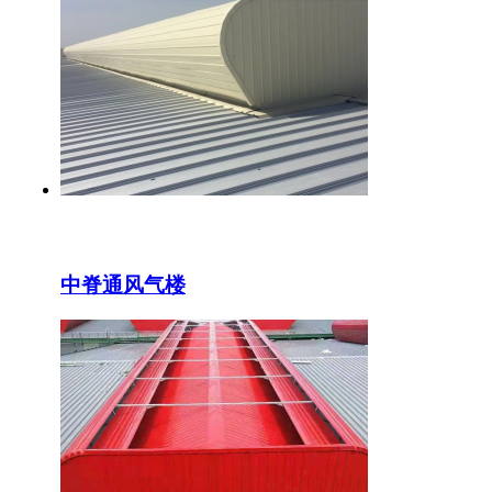
中脊通风气楼