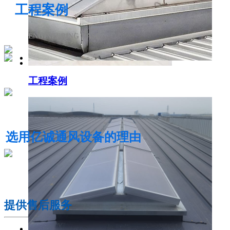
工程案例
ENGINEERING CASE
工程案例
电动采光排烟天窗
选用亿诚通风设备的理由
01
提供售后服务