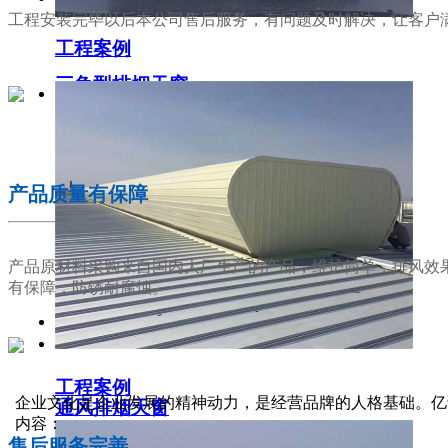
工程安装完毕以后本公司售后服务，有问题及时解决，让客户
工程案例
三角型排烟天窗
02
产品质量有保障
产品原材料采购来自国内大厂生产的产品，维护简单，排风效
有保障，防锈耐腐蚀。
工程案例
03
企业文化是企业发展的精神动力，是经营品牌的人格基础。亿
通风排烟天窗
内容：
售后服务完善