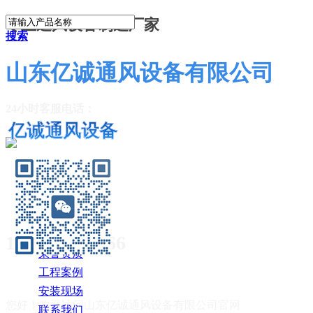
专业通风设备制造厂家
搜索
山东亿诚通风设备有限公司
24小时客服电话：
亿诚通风设备
首页
关于我们
产品展示
新闻资讯
131-8415-8166
荣誉资质
工程案例
安装现场
您好！欢迎访问
山东亿诚通风设备有限公司官网
联系我们