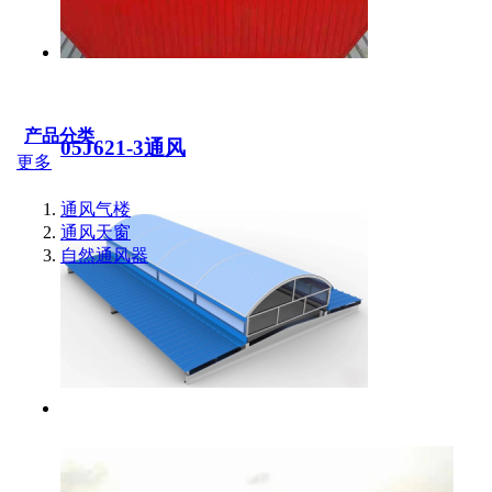
产品分类
05J621-3通风
更多
通风气楼
通风天窗
自然通风器