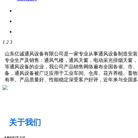
131-8415-8166
刘经理
1
2
3
山东亿诚通风设备有限公司是一家专业从事通风设备制造安装
专业生产及销售：通风气楼，通风天窗，电动采光排烟天窗，
等通风设备的企业，我公司产品销售网络遍布全国各省、市、
备，通风设备被广泛应用于工业车间、仓库、花卉养植、畜牧
有率。产品质量好、性能稳定深受客户好评，近年来与全国
关于我们