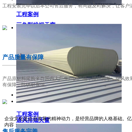
工程安装完毕以后本公司售后服务，有问题及时解决，让客户
工程案例
三角型排烟天窗
02
产品质量有保障
产品原材料采购来自国内大厂生产的产品，维护简单，排风效
有保障，防锈耐腐蚀。
工程案例
03
企业文化是企业发展的精神动力，是经营品牌的人格基础。亿
通风排烟天窗
内容：
售后服务完善