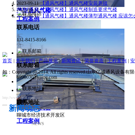
2023-09-11
【通风气楼】通风气楼安装养殖
2023-09-11
【通风气楼】通风气楼制造要求气楼
薄型通风气楼
2023-09-11
【通风气楼】通风气楼薄型通风气楼 应该怎
工程案例
联系电话
131-8415-8166
首页
|
关于我们
|
产品展示
|
新闻资讯
|
荣誉资质
|
工程案例
|
安
联系邮箱
如：Copyright @ 2014. All rights reserved.山东亿诚通风
499603039@qq.com
http://www.lcyctf.com/
联系地址
新闻动态
薄型通风天窗
聊城市经济技术开发区
工程案例
NEWS