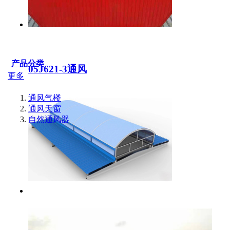
产品分类
05J621-3通风
更多
通风气楼
通风天窗
自然通风器