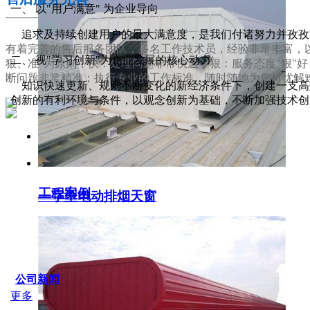
一、 以"用户满意" 为企业导向
追求及持续创建用户的最大满意度，是我们付诸努力并孜孜
有着完善的售后服务团队，多名工作技术员，经验非常丰富，以
二、 视"学习创新"为企业发展的核心动力
狠、准"为原则，快：处理问题非常快速；狠：服务态度"狠"
断问题非常精准；执行专业的工作标准，随时随地为您排忧解
知识快速更新、规则不断变化的新经济条件下，创建一支高效
创新的有利环境与条件，以观念创新为基础，不断加强技术创
服务支持
工程案例
一字型电动排烟天窗
SERVICE IDER
公司新闻
更多