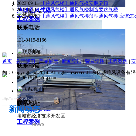
2023-09-11
【通风气楼】通风气楼安装养殖
2023-09-11
【通风气楼】通风气楼制造要求气楼
薄型通风气楼
2023-09-11
【通风气楼】通风气楼薄型通风气楼 应该怎
工程案例
联系电话
131-8415-8166
首页
|
关于我们
|
产品展示
|
新闻资讯
|
荣誉资质
|
工程案例
|
安
联系邮箱
如：Copyright @ 2014. All rights reserved.山东亿诚通风
499603039@qq.com
http://www.lcyctf.com/
联系地址
新闻动态
薄型通风天窗
聊城市经济技术开发区
工程案例
NEWS