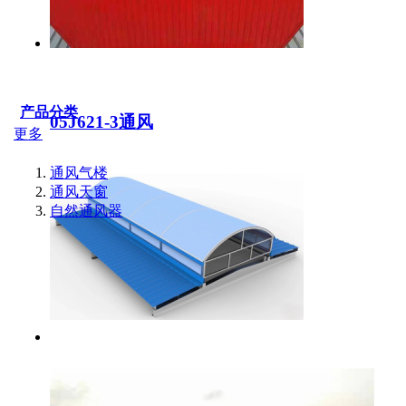
产品分类
05J621-3通风
更多
通风气楼
通风天窗
自然通风器