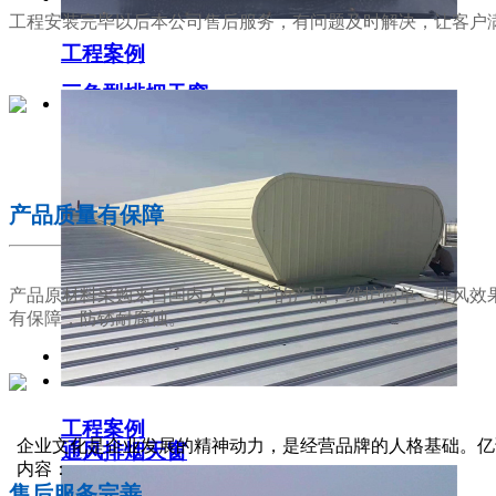
工程安装完毕以后本公司售后服务，有问题及时解决，让客户
工程案例
三角型排烟天窗
02
产品质量有保障
产品原材料采购来自国内大厂生产的产品，维护简单，排风效
有保障，防锈耐腐蚀。
工程案例
03
企业文化是企业发展的精神动力，是经营品牌的人格基础。亿
通风排烟天窗
内容：
售后服务完善