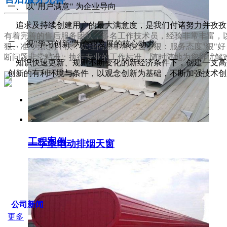
一、 以"用户满意" 为企业导向
追求及持续创建用户的最大满意度，是我们付诸努力并孜孜
有着完善的售后服务团队，多名工作技术员，经验非常丰富，以
二、 视"学习创新"为企业发展的核心动力
狠、准"为原则，快：处理问题非常快速；狠：服务态度"狠"
断问题非常精准；执行专业的工作标准，随时随地为您排忧解
知识快速更新、规则不断变化的新经济条件下，创建一支高效
创新的有利环境与条件，以观念创新为基础，不断加强技术创
服务支持
工程案例
一字型电动排烟天窗
SERVICE IDER
公司新闻
更多