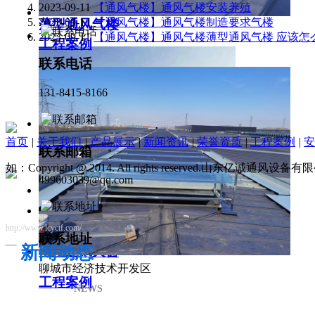
2023-09-11
【通风气楼】通风气楼安装养殖
2023-09-11
【通风气楼】通风气楼制造要求气楼
薄型通风气楼
2023-09-11
【通风气楼】通风气楼薄型通风气楼 应该怎
工程案例
联系电话
131-8415-8166
首页
|
关于我们
|
产品展示
|
新闻资讯
|
荣誉资质
|
工程案例
|
安
联系邮箱
如：Copyright @ 2014. All rights reserved.山东亿诚通风
499603039@qq.com
http://www.lcyctf.com/
联系地址
新闻动态
薄型通风天窗
聊城市经济技术开发区
工程案例
NEWS