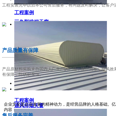
工程安装完毕以后本公司售后服务，有问题及时解决，让客户
工程案例
三角型排烟天窗
02
产品质量有保障
产品原材料采购来自国内大厂生产的产品，维护简单，排风效
有保障，防锈耐腐蚀。
工程案例
03
企业文化是企业发展的精神动力，是经营品牌的人格基础。亿
通风排烟天窗
内容：
售后服务完善