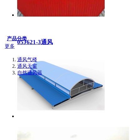
产品分类
05J621-3通风
更多
通风气楼
通风天窗
自然通风器