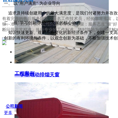
一、 以"用户满意" 为企业导向
追求及持续创建用户的最大满意度，是我们付诸努力并孜孜
有着完善的售后服务团队，多名工作技术员，经验非常丰富，以
二、 视"学习创新"为企业发展的核心动力
狠、准"为原则，快：处理问题非常快速；狠：服务态度"狠"
断问题非常精准；执行专业的工作标准，随时随地为您排忧解
知识快速更新、规则不断变化的新经济条件下，创建一支高效
创新的有利环境与条件，以观念创新为基础，不断加强技术创
服务支持
工程案例
一字型电动排烟天窗
SERVICE IDER
公司新闻
更多