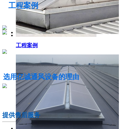
工程案例
ENGINEERING CASE
工程案例
电动采光排烟天窗
选用亿诚通风设备的理由
01
提供售后服务