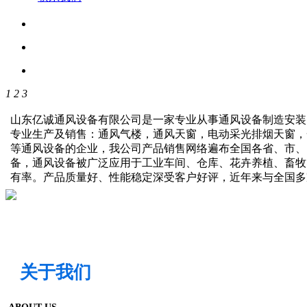
131-8415-8166
刘经理
1
2
3
山东亿诚通风设备有限公司是一家专业从事通风设备制造安装
专业生产及销售：通风气楼，通风天窗，电动采光排烟天窗，
等通风设备的企业，我公司产品销售网络遍布全国各省、市、
备，通风设备被广泛应用于工业车间、仓库、花卉养植、畜牧
有率。产品质量好、性能稳定深受客户好评，近年来与全国
关于我们