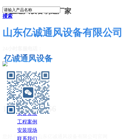
专业通风设备制造厂家
搜索
山东亿诚通风设备有限公司
24小时客服电话：
亿诚通风设备
首页
关于我们
产品展示
新闻资讯
131-8415-8166
荣誉资质
工程案例
安装现场
您好！欢迎访问
山东亿诚通风设备有限公司官网
联系我们