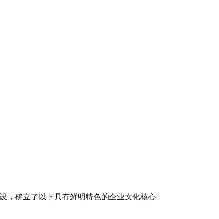
设，确立了以下具有鲜明特色的企业文化核心