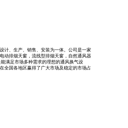
设计、生产、销售、安装为一体。公司是一家
电动排烟天窗，流线型排烟天窗，自然通风器
是能满足市场多种需求的理想的通风换气设
在全国各地区赢得了广大市场及稳定的市场占