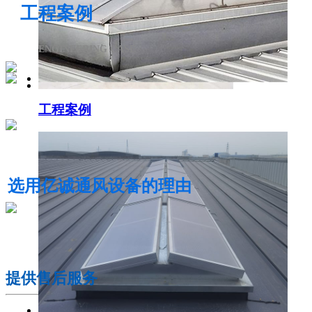
工程案例
ENGINEERING CASE
工程案例
电动采光排烟天窗
选用亿诚通风设备的理由
01
提供售后服务