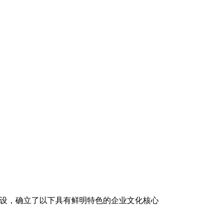
设，确立了以下具有鲜明特色的企业文化核心