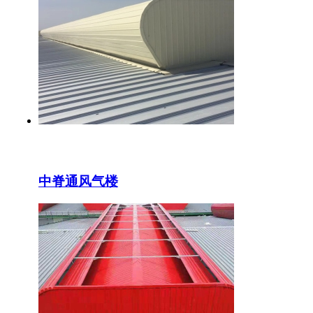
中脊通风气楼