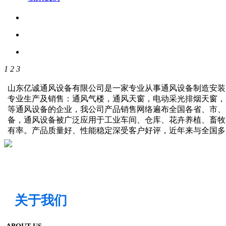
131-8415-8166
刘经理
1
2
3
山东亿诚通风设备有限公司是一家专业从事通风设备制造安装
专业生产及销售：通风气楼，通风天窗，电动采光排烟天窗，
等通风设备的企业，我公司产品销售网络遍布全国各省、市、
备，通风设备被广泛应用于工业车间、仓库、花卉养植、畜牧
有率。产品质量好、性能稳定深受客户好评，近年来与全国
关于我们