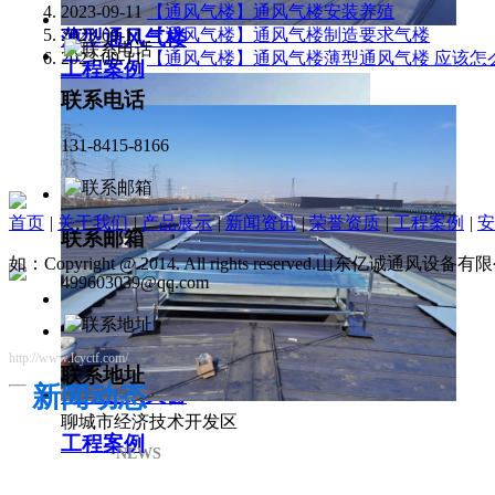
2023-09-11
【通风气楼】通风气楼安装养殖
2023-09-11
【通风气楼】通风气楼制造要求气楼
薄型通风气楼
2023-09-11
【通风气楼】通风气楼薄型通风气楼 应该怎
工程案例
联系电话
131-8415-8166
首页
|
关于我们
|
产品展示
|
新闻资讯
|
荣誉资质
|
工程案例
|
安
联系邮箱
如：Copyright @ 2014. All rights reserved.山东亿诚通风
499603039@qq.com
http://www.lcyctf.com/
联系地址
新闻动态
薄型通风天窗
聊城市经济技术开发区
工程案例
NEWS