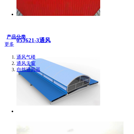
产品分类
05J621-3通风
更多
通风气楼
通风天窗
自然通风器