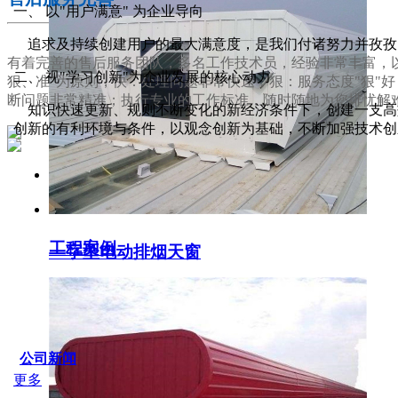
一、 以"用户满意" 为企业导向
追求及持续创建用户的最大满意度，是我们付诸努力并孜孜
有着完善的售后服务团队，多名工作技术员，经验非常丰富，以
二、 视"学习创新"为企业发展的核心动力
狠、准"为原则，快：处理问题非常快速；狠：服务态度"狠"
断问题非常精准；执行专业的工作标准，随时随地为您排忧解
知识快速更新、规则不断变化的新经济条件下，创建一支高效
创新的有利环境与条件，以观念创新为基础，不断加强技术创
服务支持
工程案例
一字型电动排烟天窗
SERVICE IDER
公司新闻
更多