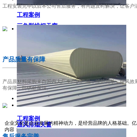
工程安装完毕以后本公司售后服务，有问题及时解决，让客户
工程案例
三角型排烟天窗
02
产品质量有保障
产品原材料采购来自国内大厂生产的产品，维护简单，排风效
有保障，防锈耐腐蚀。
工程案例
03
企业文化是企业发展的精神动力，是经营品牌的人格基础。亿
通风排烟天窗
内容：
售后服务完善