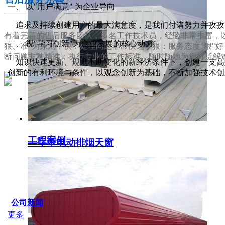
一、 以"用户满意" 为企业导向
追求及持续创建用户的最大满意度，是我们付诸努力并孜孜
有着完善的售后服务团队，多名工作技术员，经验非常丰富，以
二、 视"学习创新"为企业发展的核心动力
狠、准"为原则，快：处理问题非常快速；狠：服务态度"狠"
断问题非常精准；执行专业的工作标准，随时随地为您排忧解
知识快速更新、规则不断变化的新经济条件下，创建一支高效
创新的有利环境与条件，以观念创新为基础，不断加强技术创
服务支持
工程案例
一字型电动排烟天窗
SERVICE IDER
公司新闻
更多