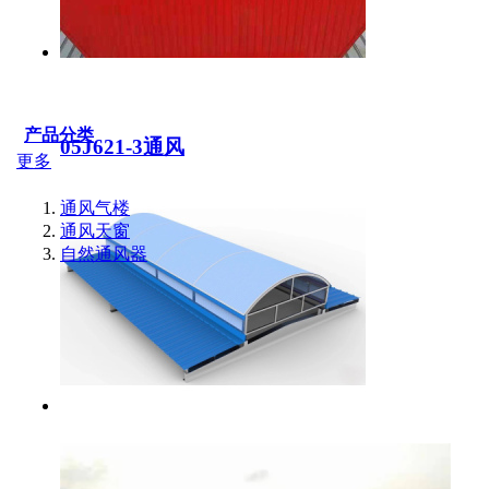
产品分类
05J621-3通风
更多
通风气楼
通风天窗
自然通风器