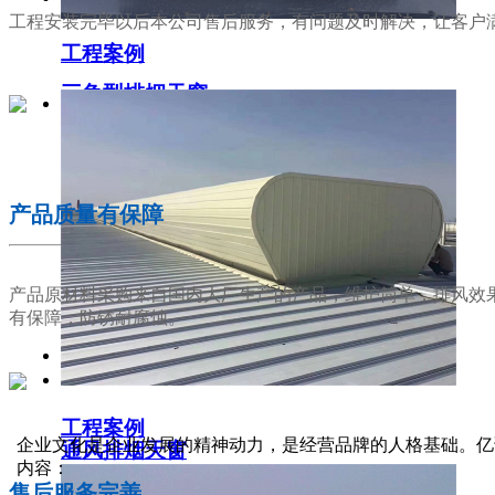
工程安装完毕以后本公司售后服务，有问题及时解决，让客户
工程案例
三角型排烟天窗
02
产品质量有保障
产品原材料采购来自国内大厂生产的产品，维护简单，排风效
有保障，防锈耐腐蚀。
工程案例
03
企业文化是企业发展的精神动力，是经营品牌的人格基础。亿
通风排烟天窗
内容：
售后服务完善