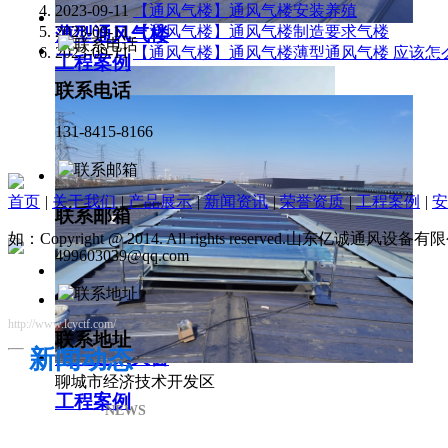
2023-09-11
【通风气楼】通风气楼安装养殖
2023-09-11
【通风气楼】通风气楼制造要求气楼
薄型通风气楼
2023-09-11
【通风气楼】通风气楼薄型通风气楼 应该怎
工程案例
联系电话
131-8415-8166
首页
|
关于我们
|
产品展示
|
新闻资讯
|
荣誉资质
|
工程案例
|
安
联系邮箱
如：Copyright @ 2014. All rights reserved.山东亿诚通风
499603039@qq.com
http://www.lcyctf.com/
联系地址
新闻动态
薄型通风天窗
聊城市经济技术开发区
工程案例
NEWS