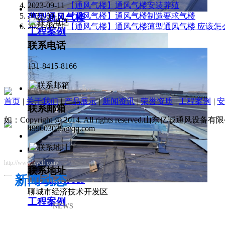
2023-09-11
【通风气楼】通风气楼安装养殖
2023-09-11
【通风气楼】通风气楼制造要求气楼
薄型通风气楼
2023-09-11
【通风气楼】通风气楼薄型通风气楼 应该怎
工程案例
联系电话
131-8415-8166
首页
|
关于我们
|
产品展示
|
新闻资讯
|
荣誉资质
|
工程案例
|
安
联系邮箱
如：Copyright @ 2014. All rights reserved.山东亿诚通风
499603039@qq.com
http://www.lcyctf.com/
联系地址
新闻动态
薄型通风天窗
聊城市经济技术开发区
工程案例
NEWS