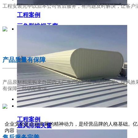
工程安装完毕以后本公司售后服务，有问题及时解决，让客户
工程案例
三角型排烟天窗
02
产品质量有保障
产品原材料采购来自国内大厂生产的产品，维护简单，排风效
有保障，防锈耐腐蚀。
工程案例
03
企业文化是企业发展的精神动力，是经营品牌的人格基础。亿
通风排烟天窗
内容：
售后服务完善