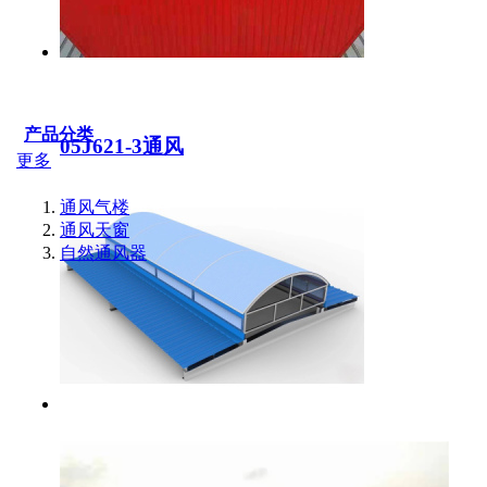
产品分类
05J621-3通风
更多
通风气楼
通风天窗
自然通风器