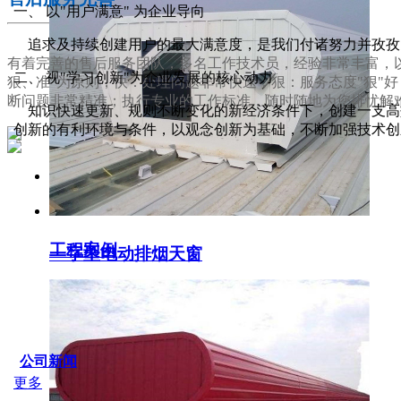
一、 以"用户满意" 为企业导向
追求及持续创建用户的最大满意度，是我们付诸努力并孜孜
有着完善的售后服务团队，多名工作技术员，经验非常丰富，以
二、 视"学习创新"为企业发展的核心动力
狠、准"为原则，快：处理问题非常快速；狠：服务态度"狠"
断问题非常精准；执行专业的工作标准，随时随地为您排忧解
知识快速更新、规则不断变化的新经济条件下，创建一支高效
创新的有利环境与条件，以观念创新为基础，不断加强技术创
服务支持
工程案例
一字型电动排烟天窗
SERVICE IDER
公司新闻
更多