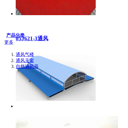
产品分类
05J621-3通风
更多
通风气楼
通风天窗
自然通风器