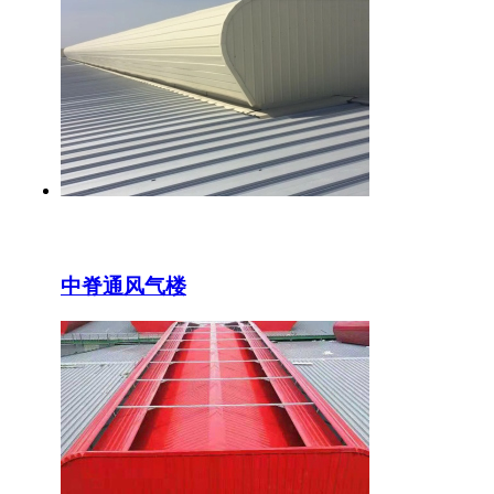
中脊通风气楼