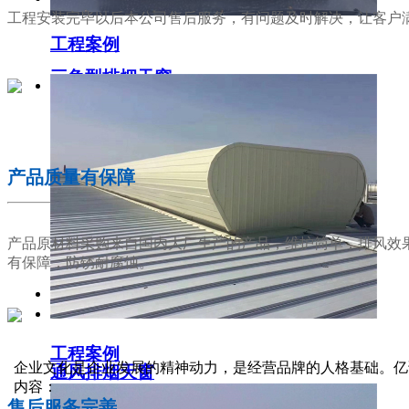
工程安装完毕以后本公司售后服务，有问题及时解决，让客户
工程案例
三角型排烟天窗
02
产品质量有保障
产品原材料采购来自国内大厂生产的产品，维护简单，排风效
有保障，防锈耐腐蚀。
工程案例
03
企业文化是企业发展的精神动力，是经营品牌的人格基础。亿
通风排烟天窗
内容：
售后服务完善