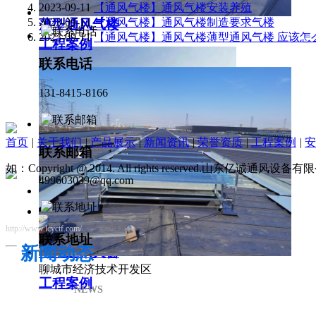
2023-09-11
【通风气楼】通风气楼安装养殖
2023-09-11
【通风气楼】通风气楼制造要求气楼
薄型通风气楼
2023-09-11
【通风气楼】通风气楼薄型通风气楼 应该怎
工程案例
联系电话
131-8415-8166
首页
|
关于我们
|
产品展示
|
新闻资讯
|
荣誉资质
|
工程案例
|
安
联系邮箱
如：Copyright @ 2014. All rights reserved.山东亿诚通风
499603039@qq.com
http://www.lcyctf.com/
联系地址
新闻动态
薄型通风天窗
聊城市经济技术开发区
工程案例
NEWS