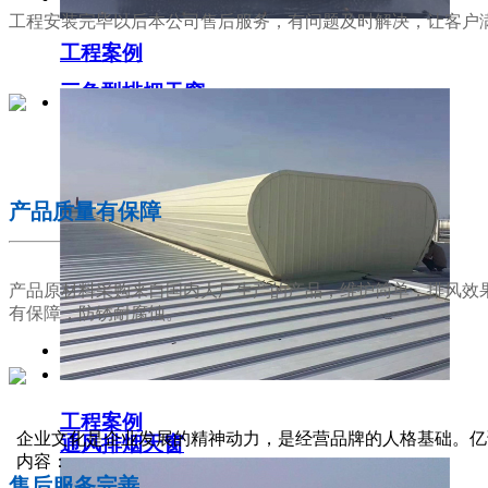
工程安装完毕以后本公司售后服务，有问题及时解决，让客户
工程案例
三角型排烟天窗
02
产品质量有保障
产品原材料采购来自国内大厂生产的产品，维护简单，排风效
有保障，防锈耐腐蚀。
工程案例
03
企业文化是企业发展的精神动力，是经营品牌的人格基础。亿
通风排烟天窗
内容：
售后服务完善