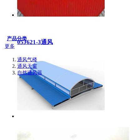
产品分类
05J621-3通风
更多
通风气楼
通风天窗
自然通风器