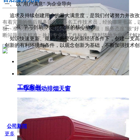
一、 以"用户满意" 为企业导向
追求及持续创建用户的最大满意度，是我们付诸努力并孜孜
有着完善的售后服务团队，多名工作技术员，经验非常丰富，以
二、 视"学习创新"为企业发展的核心动力
狠、准"为原则，快：处理问题非常快速；狠：服务态度"狠"
断问题非常精准；执行专业的工作标准，随时随地为您排忧解
知识快速更新、规则不断变化的新经济条件下，创建一支高效
创新的有利环境与条件，以观念创新为基础，不断加强技术创
服务支持
工程案例
一字型电动排烟天窗
SERVICE IDER
公司新闻
更多