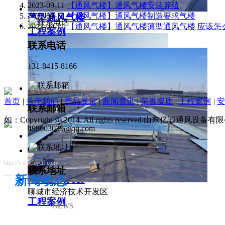
2023-09-11
【通风气楼】通风气楼安装养殖
2023-09-11
【通风气楼】通风气楼制造要求气楼
薄型通风气楼
2023-09-11
【通风气楼】通风气楼薄型通风气楼 应该怎
工程案例
联系电话
131-8415-8166
首页
|
关于我们
|
产品展示
|
新闻资讯
|
荣誉资质
|
工程案例
|
安
联系邮箱
如：Copyright @ 2014. All rights reserved.山东亿诚通风
499603039@qq.com
http://www.lcyctf.com/
联系地址
新闻动态
薄型通风天窗
聊城市经济技术开发区
工程案例
NEWS