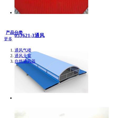
产品分类
05J621-3通风
更多
通风气楼
通风天窗
自然通风器