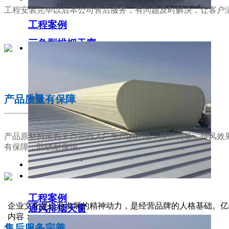
工程安装完毕以后本公司售后服务，有问题及时解决，让客户
工程案例
三角型排烟天窗
02
产品质量有保障
产品原材料采购来自国内大厂生产的产品，维护简单，排风效
有保障，防锈耐腐蚀。
工程案例
03
企业文化是企业发展的精神动力，是经营品牌的人格基础。亿
通风排烟天窗
内容：
售后服务完善