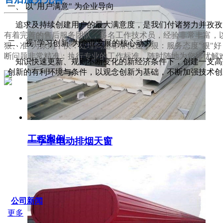
一、 以"用户满意" 为企业导向
追求及持续创建用户的最大满意度，是我们付诸努力并孜孜
有着完善的售后服务团队，多名工作技术员，经验非常丰富，以
二、 视"学习创新"为企业发展的核心动力
狠、准"为原则，快：处理问题非常快速；狠：服务态度"狠"
断问题非常精准；执行专业的工作标准，随时随地为您排忧解
知识快速更新、规则不断变化的新经济条件下，创建一支高效
创新的有利环境与条件，以观念创新为基础，不断加强技术创
服务支持
工程案例
一字型电动排烟天窗
SERVICE IDER
公司新闻
更多