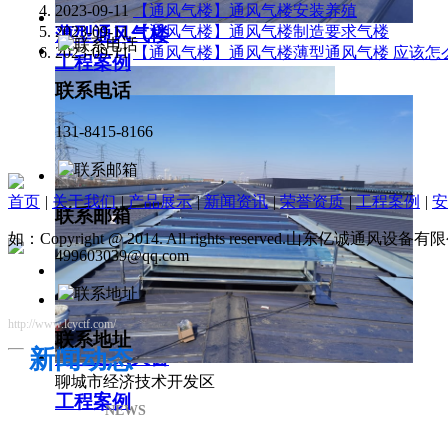
2023-09-11
【通风气楼】通风气楼安装养殖
2023-09-11
【通风气楼】通风气楼制造要求气楼
薄型通风气楼
2023-09-11
【通风气楼】通风气楼薄型通风气楼 应该怎
工程案例
联系电话
131-8415-8166
首页
|
关于我们
|
产品展示
|
新闻资讯
|
荣誉资质
|
工程案例
|
安
联系邮箱
如：Copyright @ 2014. All rights reserved.山东亿诚通风
499603039@qq.com
http://www.lcyctf.com/
联系地址
新闻动态
薄型通风天窗
聊城市经济技术开发区
工程案例
NEWS