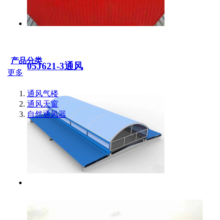
产品分类
05J621-3通风
更多
通风气楼
通风天窗
自然通风器