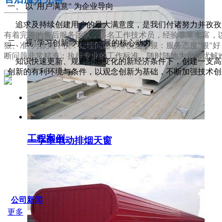
一、 以"用户满意" 为企业导向
追求及持续创建用户的最大满意度，是我们付诸努力并孜孜
有着完善的售后服务团队，多名工作技术员，经验非常丰富，以
二、 视"学习创新"为企业发展的核心动力
狠、准"为原则，快：处理问题非常快速；狠：服务态度"狠"
断问题非常精准；执行专业的工作标准，随时随地为您排忧解
知识快速更新、规则不断变化的新经济条件下，创建一支高效
创新的有利环境与条件，以观念创新为基础，不断加强技术创
服务支持
工程案例
一字型电动排烟天窗
SERVICE IDER
公司新闻
更多