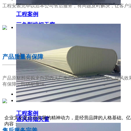
工程安装完毕以后本公司售后服务，有问题及时解决，让客户
工程案例
三角型排烟天窗
02
产品质量有保障
产品原材料采购来自国内大厂生产的产品，维护简单，排风效
有保障，防锈耐腐蚀。
工程案例
03
企业文化是企业发展的精神动力，是经营品牌的人格基础。亿
通风排烟天窗
内容：
售后服务完善