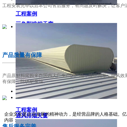
工程安装完毕以后本公司售后服务，有问题及时解决，让客户
工程案例
三角型排烟天窗
02
产品质量有保障
产品原材料采购来自国内大厂生产的产品，维护简单，排风效
有保障，防锈耐腐蚀。
工程案例
03
企业文化是企业发展的精神动力，是经营品牌的人格基础。亿
通风排烟天窗
内容：
售后服务完善