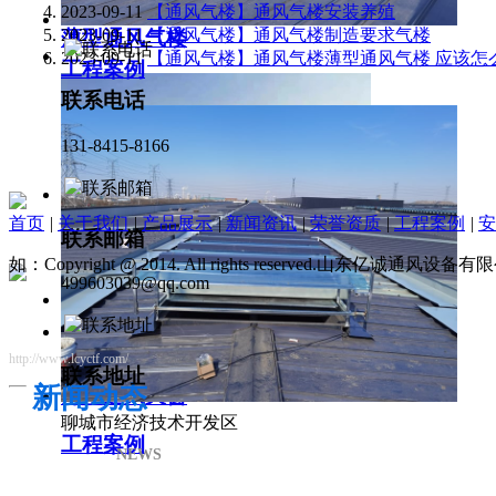
2023-09-11
【通风气楼】通风气楼安装养殖
2023-09-11
【通风气楼】通风气楼制造要求气楼
薄型通风气楼
2023-09-11
【通风气楼】通风气楼薄型通风气楼 应该怎
工程案例
联系电话
131-8415-8166
首页
|
关于我们
|
产品展示
|
新闻资讯
|
荣誉资质
|
工程案例
|
安
联系邮箱
如：Copyright @ 2014. All rights reserved.山东亿诚通风
499603039@qq.com
http://www.lcyctf.com/
联系地址
新闻动态
薄型通风天窗
聊城市经济技术开发区
工程案例
NEWS