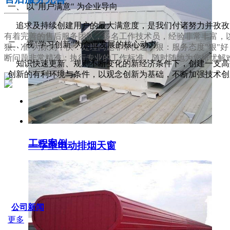
一、 以"用户满意" 为企业导向
追求及持续创建用户的最大满意度，是我们付诸努力并孜孜
有着完善的售后服务团队，多名工作技术员，经验非常丰富，以
二、 视"学习创新"为企业发展的核心动力
狠、准"为原则，快：处理问题非常快速；狠：服务态度"狠"
断问题非常精准；执行专业的工作标准，随时随地为您排忧解
知识快速更新、规则不断变化的新经济条件下，创建一支高效
创新的有利环境与条件，以观念创新为基础，不断加强技术创
服务支持
工程案例
一字型电动排烟天窗
SERVICE IDER
公司新闻
更多