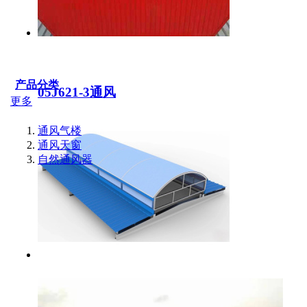
产品分类
05J621-3通风
更多
通风气楼
通风天窗
自然通风器