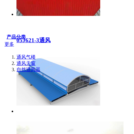
产品分类
05J621-3通风
更多
通风气楼
通风天窗
自然通风器