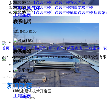
2023-09-11
【通风气楼】通风气楼安装养殖
2023-09-11
【通风气楼】通风气楼制造要求气楼
薄型通风气楼
2023-09-11
【通风气楼】通风气楼薄型通风气楼 应该怎
工程案例
联系电话
131-8415-8166
首页
|
关于我们
|
产品展示
|
新闻资讯
|
荣誉资质
|
工程案例
|
安
联系邮箱
如：Copyright @ 2014. All rights reserved.山东亿诚通风
499603039@qq.com
http://www.lcyctf.com/
联系地址
新闻动态
薄型通风天窗
聊城市经济技术开发区
工程案例
NEWS