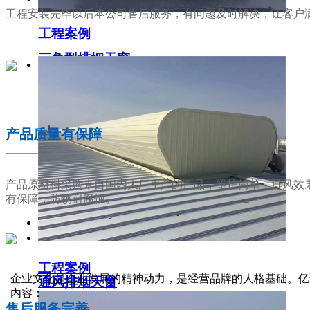
工程安装完毕以后本公司售后服务，有问题及时解决，让客户
工程案例
三角型排烟天窗
02
产品质量有保障
产品原材料采购来自国内大厂生产的产品，维护简单，排风效
有保障，防锈耐腐蚀。
工程案例
03
企业文化是企业发展的精神动力，是经营品牌的人格基础。亿
通风排烟天窗
内容：
售后服务完善