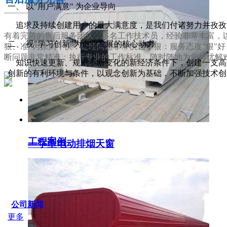
一、 以"用户满意" 为企业导向
追求及持续创建用户的最大满意度，是我们付诸努力并孜孜
有着完善的售后服务团队，多名工作技术员，经验非常丰富，以
二、 视"学习创新"为企业发展的核心动力
狠、准"为原则，快：处理问题非常快速；狠：服务态度"狠"
断问题非常精准；执行专业的工作标准，随时随地为您排忧解
知识快速更新、规则不断变化的新经济条件下，创建一支高效
创新的有利环境与条件，以观念创新为基础，不断加强技术创
服务支持
工程案例
一字型电动排烟天窗
SERVICE IDER
公司新闻
更多