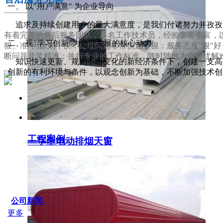
一、 以"用户满意" 为企业导向
追求及持续创建用户的最大满意度，是我们付诸努力并孜孜
有着完善的售后服务团队，多名工作技术员，经验非常丰富，以
二、 视"学习创新"为企业发展的核心动力
狠、准"为原则，快：处理问题非常快速；狠：服务态度"狠"
断问题非常精准；执行专业的工作标准，随时随地为您排忧解
知识快速更新、规则不断变化的新经济条件下，创建一支高效
创新的有利环境与条件，以观念创新为基础，不断加强技术创
服务支持
工程案例
一字型电动排烟天窗
SERVICE IDER
公司新闻
更多