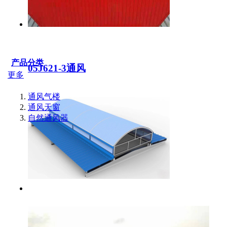
产品分类
05J621-3通风
更多
通风气楼
通风天窗
自然通风器