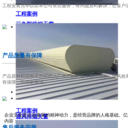
工程安装完毕以后本公司售后服务，有问题及时解决，让客户
工程案例
三角型排烟天窗
02
产品质量有保障
产品原材料采购来自国内大厂生产的产品，维护简单，排风效
有保障，防锈耐腐蚀。
工程案例
03
企业文化是企业发展的精神动力，是经营品牌的人格基础。亿
通风排烟天窗
内容：
售后服务完善