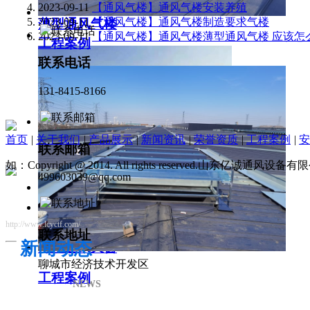
2023-09-11
【通风气楼】通风气楼安装养殖
2023-09-11
【通风气楼】通风气楼制造要求气楼
薄型通风气楼
2023-09-11
【通风气楼】通风气楼薄型通风气楼 应该怎
工程案例
联系电话
131-8415-8166
首页
|
关于我们
|
产品展示
|
新闻资讯
|
荣誉资质
|
工程案例
|
安
联系邮箱
如：Copyright @ 2014. All rights reserved.山东亿诚通风
499603039@qq.com
http://www.lcyctf.com/
联系地址
新闻动态
薄型通风天窗
聊城市经济技术开发区
工程案例
NEWS