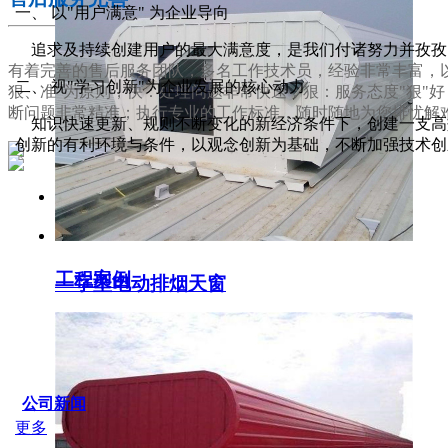
一、 以"用户满意" 为企业导向
追求及持续创建用户的最大满意度，是我们付诸努力并孜孜
有着完善的售后服务团队，多名工作技术员，经验非常丰富，以
二、 视"学习创新"为企业发展的核心动力
狠、准"为原则，快：处理问题非常快速；狠：服务态度"狠"
断问题非常精准；执行专业的工作标准，随时随地为您排忧解
知识快速更新、规则不断变化的新经济条件下，创建一支高效
创新的有利环境与条件，以观念创新为基础，不断加强技术创
服务支持
工程案例
一字型电动排烟天窗
SERVICE IDER
公司新闻
更多