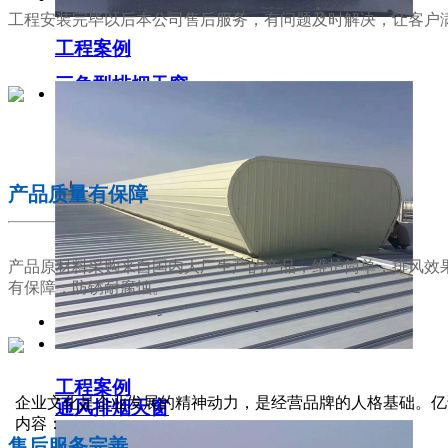
工程安装完毕以后本公司售后服务，有问题及时解决，让客户
工程案例
三角型排烟天窗
02
产品质量有保障
产品原材料采购来自国内大厂生产的产品，维护简单，排风效
有保障，防锈耐腐蚀。
工程案例
03
企业文化是企业发展的精神动力，是经营品牌的人格基础。亿
通风排烟天窗
内容：
售后服务完善