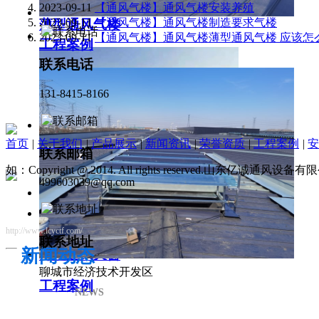
2023-09-11
【通风气楼】通风气楼安装养殖
2023-09-11
【通风气楼】通风气楼制造要求气楼
薄型通风气楼
2023-09-11
【通风气楼】通风气楼薄型通风气楼 应该怎
工程案例
联系电话
131-8415-8166
首页
|
关于我们
|
产品展示
|
新闻资讯
|
荣誉资质
|
工程案例
|
安
联系邮箱
如：Copyright @ 2014. All rights reserved.山东亿诚通风
499603039@qq.com
http://www.lcyctf.com/
联系地址
新闻动态
薄型通风天窗
聊城市经济技术开发区
工程案例
NEWS