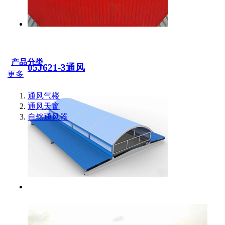
产品分类
05J621-3通风
更多
通风气楼
通风天窗
自然通风器