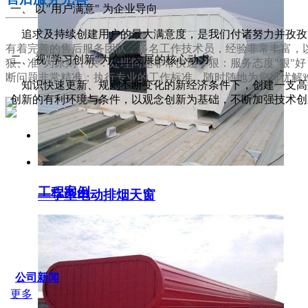
一、 以"用户满意" 为企业导向
追求及持续创建用户的最大满意度，是我们付诸努力并孜孜
有着完善的售后服务团队，多名工作技术员，经验非常丰富，以
二、 视"学习创新"为企业发展的核心动力
狠、准"为原则，快：处理问题非常快速；狠：服务态度"狠"
断问题非常精准；执行专业的工作标准，随时随地为您排忧解
知识快速更新、规则不断变化的新经济条件下，创建一支高效
创新的有利环境与条件，以观念创新为基础，不断加强技术创
服务支持
工程案例
一字型电动排烟天窗
SERVICE IDER
公司新闻
更多