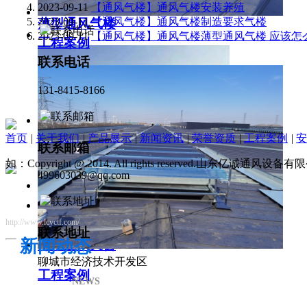
2023-09-11
【通风气楼】通风气楼安装养殖
2023-09-11
【通风气楼】通风气楼制造要求气楼
薄型通风气楼
2023-09-11
【通风气楼】通风气楼薄型通风气楼 应该怎
工程案例
联系电话
131-8415-8166
首页
|
关于我们
|
产品展示
|
新闻资讯
|
荣誉资质
|
工程案例
|
安
联系邮箱
如：Copyright @ 2014. All rights reserved.山东亿诚通风
499603039@qq.com
http://www.lcyctf.com/
联系地址
新闻动态
薄型通风天窗
聊城市经济技术开发区
工程案例
NEWS