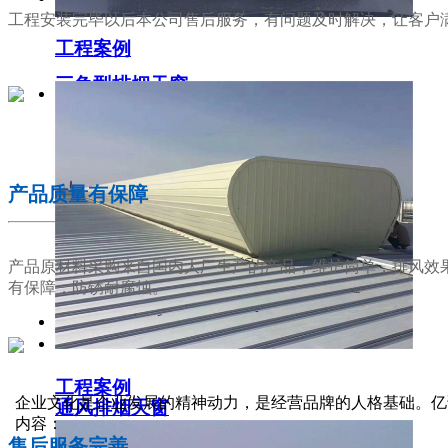
工程安装完毕以后本公司售后服务，有问题及时解决，让客户
工程案例
三角型排烟天窗
02
产品质量有保障
产品原材料采购来自国内大厂生产的产品，维护简单，排风效
有保障，防锈耐腐蚀。
工程案例
03
企业文化是企业发展的精神动力，是经营品牌的人格基础。亿
通风排烟天窗
内容：
售后服务完善