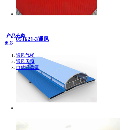
产品分类
05J621-3通风
更多
通风气楼
通风天窗
自然通风器