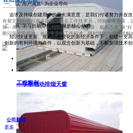
一、 以"用户满意" 为企业导向
追求及持续创建用户的最大满意度，是我们付诸努力并孜孜
有着完善的售后服务团队，多名工作技术员，经验非常丰富，以
二、 视"学习创新"为企业发展的核心动力
狠、准"为原则，快：处理问题非常快速；狠：服务态度"狠"
断问题非常精准；执行专业的工作标准，随时随地为您排忧解
知识快速更新、规则不断变化的新经济条件下，创建一支高效
创新的有利环境与条件，以观念创新为基础，不断加强技术创
服务支持
工程案例
一字型电动排烟天窗
SERVICE IDER
公司新闻
更多