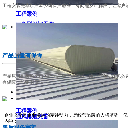
工程安装完毕以后本公司售后服务，有问题及时解决，让客户
工程案例
三角型排烟天窗
02
产品质量有保障
产品原材料采购来自国内大厂生产的产品，维护简单，排风效
有保障，防锈耐腐蚀。
工程案例
03
企业文化是企业发展的精神动力，是经营品牌的人格基础。亿
通风排烟天窗
内容：
售后服务完善