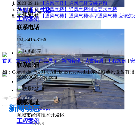
2023-09-11
【通风气楼】通风气楼安装养殖
2023-09-11
【通风气楼】通风气楼制造要求气楼
薄型通风气楼
2023-09-11
【通风气楼】通风气楼薄型通风气楼 应该怎
工程案例
联系电话
131-8415-8166
首页
|
关于我们
|
产品展示
|
新闻资讯
|
荣誉资质
|
工程案例
|
安
联系邮箱
如：Copyright @ 2014. All rights reserved.山东亿诚通风
499603039@qq.com
http://www.lcyctf.com/
联系地址
新闻动态
薄型通风天窗
聊城市经济技术开发区
工程案例
NEWS