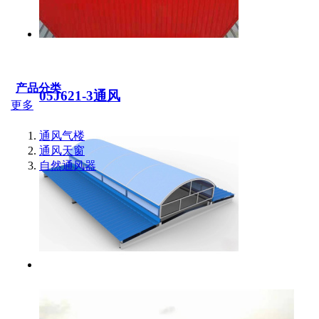
产品分类
05J621-3通风
更多
通风气楼
通风天窗
自然通风器