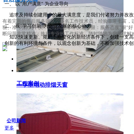
一、 以"用户满意" 为企业导向
追求及持续创建用户的最大满意度，是我们付诸努力并孜孜
有着完善的售后服务团队，多名工作技术员，经验非常丰富，以
二、 视"学习创新"为企业发展的核心动力
狠、准"为原则，快：处理问题非常快速；狠：服务态度"狠"
断问题非常精准；执行专业的工作标准，随时随地为您排忧解
知识快速更新、规则不断变化的新经济条件下，创建一支高效
创新的有利环境与条件，以观念创新为基础，不断加强技术创
服务支持
工程案例
一字型电动排烟天窗
SERVICE IDER
公司新闻
更多