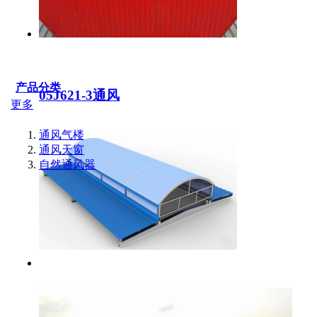
产品分类
05J621-3通风
更多
通风气楼
通风天窗
自然通风器