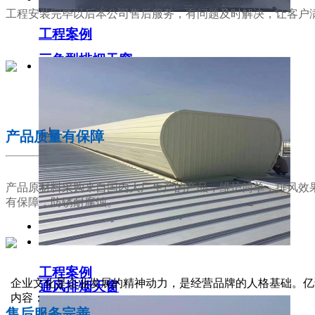
工程安装完毕以后本公司售后服务，有问题及时解决，让客户
工程案例
三角型排烟天窗
02
产品质量有保障
产品原材料采购来自国内大厂生产的产品，维护简单，排风效
有保障，防锈耐腐蚀。
工程案例
03
企业文化是企业发展的精神动力，是经营品牌的人格基础。亿
通风排烟天窗
内容：
售后服务完善