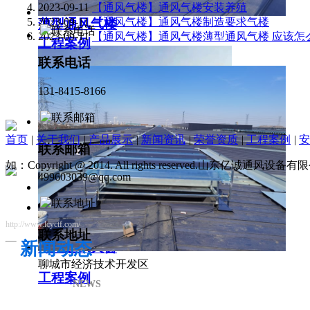
2023-09-11
【通风气楼】通风气楼安装养殖
2023-09-11
【通风气楼】通风气楼制造要求气楼
薄型通风气楼
2023-09-11
【通风气楼】通风气楼薄型通风气楼 应该怎
工程案例
联系电话
131-8415-8166
首页
|
关于我们
|
产品展示
|
新闻资讯
|
荣誉资质
|
工程案例
|
安
联系邮箱
如：Copyright @ 2014. All rights reserved.山东亿诚通风
499603039@qq.com
http://www.lcyctf.com/
联系地址
新闻动态
薄型通风天窗
聊城市经济技术开发区
工程案例
NEWS