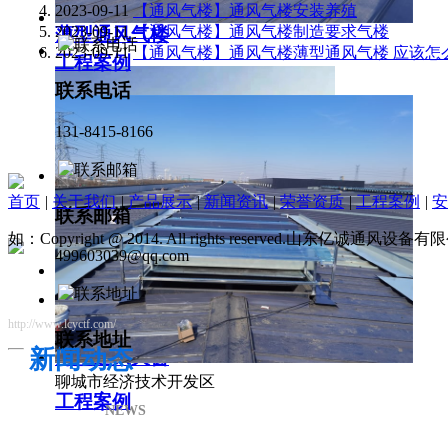
2023-09-11
【通风气楼】通风气楼安装养殖
2023-09-11
【通风气楼】通风气楼制造要求气楼
薄型通风气楼
2023-09-11
【通风气楼】通风气楼薄型通风气楼 应该怎
工程案例
联系电话
131-8415-8166
首页
|
关于我们
|
产品展示
|
新闻资讯
|
荣誉资质
|
工程案例
|
安
联系邮箱
如：Copyright @ 2014. All rights reserved.山东亿诚通风
499603039@qq.com
http://www.lcyctf.com/
联系地址
新闻动态
薄型通风天窗
聊城市经济技术开发区
工程案例
NEWS