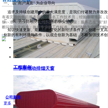
一、 以"用户满意" 为企业导向
追求及持续创建用户的最大满意度，是我们付诸努力并孜孜
有着完善的售后服务团队，多名工作技术员，经验非常丰富，以
二、 视"学习创新"为企业发展的核心动力
狠、准"为原则，快：处理问题非常快速；狠：服务态度"狠"
断问题非常精准；执行专业的工作标准，随时随地为您排忧解
知识快速更新、规则不断变化的新经济条件下，创建一支高效
创新的有利环境与条件，以观念创新为基础，不断加强技术创
服务支持
工程案例
一字型电动排烟天窗
SERVICE IDER
公司新闻
更多