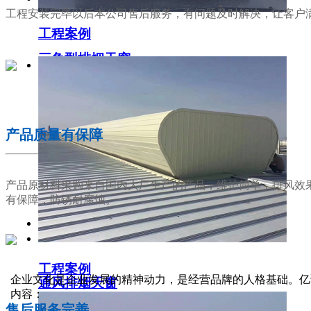
工程安装完毕以后本公司售后服务，有问题及时解决，让客户
工程案例
三角型排烟天窗
02
产品质量有保障
产品原材料采购来自国内大厂生产的产品，维护简单，排风效
有保障，防锈耐腐蚀。
工程案例
03
企业文化是企业发展的精神动力，是经营品牌的人格基础。亿
通风排烟天窗
内容：
售后服务完善