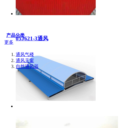
产品分类
05J621-3通风
更多
通风气楼
通风天窗
自然通风器