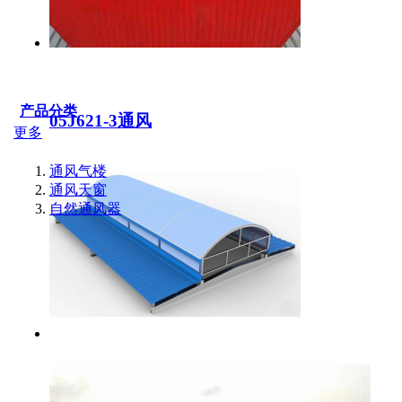
产品分类
05J621-3通风
更多
通风气楼
通风天窗
自然通风器