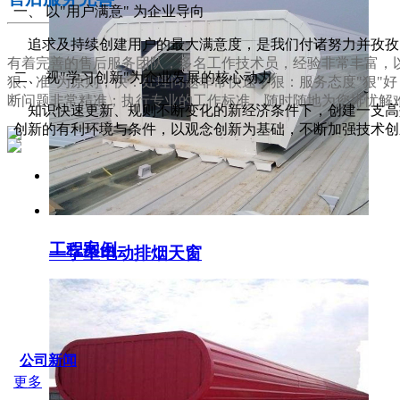
一、 以"用户满意" 为企业导向
追求及持续创建用户的最大满意度，是我们付诸努力并孜孜
有着完善的售后服务团队，多名工作技术员，经验非常丰富，以
二、 视"学习创新"为企业发展的核心动力
狠、准"为原则，快：处理问题非常快速；狠：服务态度"狠"
断问题非常精准；执行专业的工作标准，随时随地为您排忧解
知识快速更新、规则不断变化的新经济条件下，创建一支高效
创新的有利环境与条件，以观念创新为基础，不断加强技术创
服务支持
工程案例
一字型电动排烟天窗
SERVICE IDER
公司新闻
更多