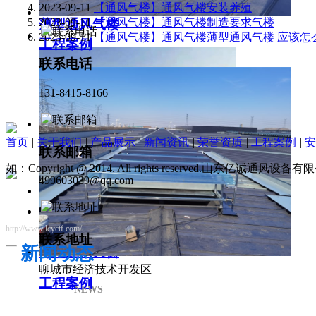
2023-09-11
【通风气楼】通风气楼安装养殖
2023-09-11
【通风气楼】通风气楼制造要求气楼
薄型通风气楼
2023-09-11
【通风气楼】通风气楼薄型通风气楼 应该怎
工程案例
联系电话
131-8415-8166
首页
|
关于我们
|
产品展示
|
新闻资讯
|
荣誉资质
|
工程案例
|
安
联系邮箱
如：Copyright @ 2014. All rights reserved.山东亿诚通风
499603039@qq.com
http://www.lcyctf.com/
联系地址
新闻动态
薄型通风天窗
聊城市经济技术开发区
工程案例
NEWS