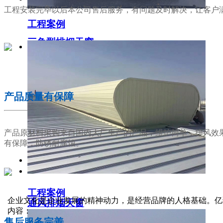
工程安装完毕以后本公司售后服务，有问题及时解决，让客户
工程案例
三角型排烟天窗
02
产品质量有保障
产品原材料采购来自国内大厂生产的产品，维护简单，排风效
有保障，防锈耐腐蚀。
工程案例
03
企业文化是企业发展的精神动力，是经营品牌的人格基础。亿
通风排烟天窗
内容：
售后服务完善