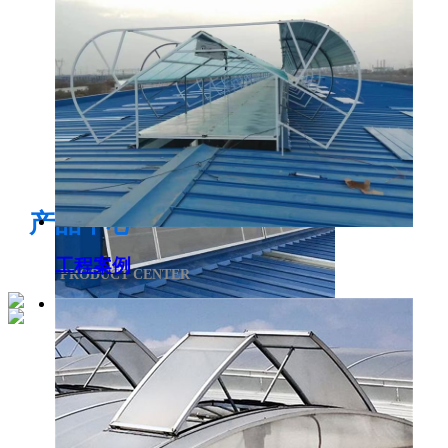
电开启通风气楼
产品中心
工程案例
PRODUCT CENTER
侧开型排烟天窗