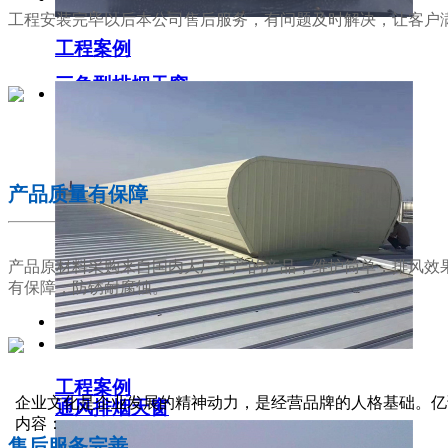
工程安装完毕以后本公司售后服务，有问题及时解决，让客户
工程案例
三角型排烟天窗
02
产品质量有保障
产品原材料采购来自国内大厂生产的产品，维护简单，排风效
有保障，防锈耐腐蚀。
工程案例
03
企业文化是企业发展的精神动力，是经营品牌的人格基础。亿
通风排烟天窗
内容：
售后服务完善