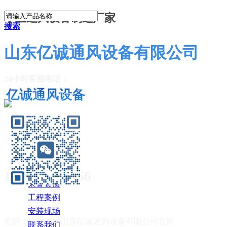
专业通风设备制造厂家
搜索
山东亿诚通风设备有限公司
24小时客服电话：
亿诚通风设备
首页
关于我们
产品展示
新闻资讯
131-8415-8166
荣誉资质
工程案例
安装现场
您好！欢迎访问
山东亿诚通风设备有限公司官网
联系我们