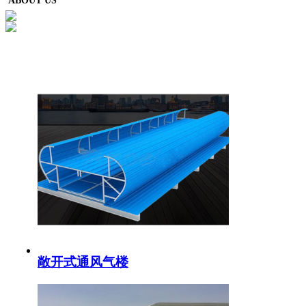
ABOUT US
敞开式通风气楼