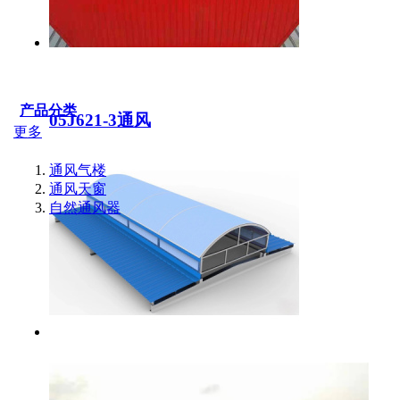
产品分类
05J621-3通风
更多
通风气楼
通风天窗
自然通风器