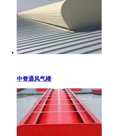
中脊通风气楼