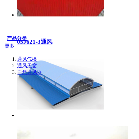
产品分类
05J621-3通风
更多
通风气楼
通风天窗
自然通风器