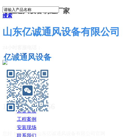
专业通风设备制造厂家
搜索
山东亿诚通风设备有限公司
24小时客服电话：
亿诚通风设备
首页
关于我们
产品展示
新闻资讯
131-8415-8166
荣誉资质
工程案例
安装现场
您好！欢迎访问
山东亿诚通风设备有限公司官网
联系我们