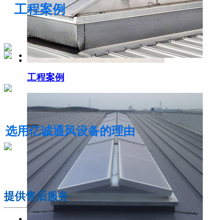
工程案例
ENGINEERING CASE
工程案例
电动采光排烟天窗
选用亿诚通风设备的理由
01
提供售后服务