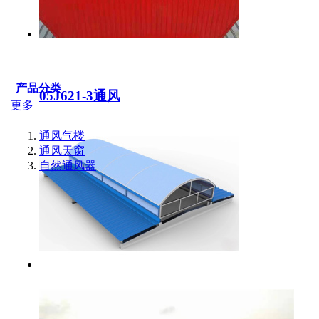
产品分类
05J621-3通风
更多
通风气楼
通风天窗
自然通风器