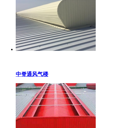
中脊通风气楼