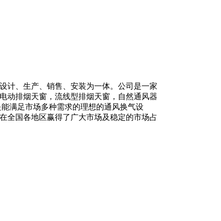
设计、生产、销售、安装为一体。公司是一家
电动排烟天窗，流线型排烟天窗，自然通风器
是能满足市场多种需求的理想的通风换气设
在全国各地区赢得了广大市场及稳定的市场占