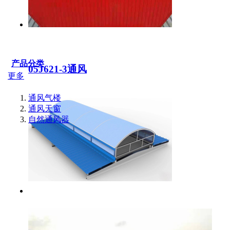
产品分类
05J621-3通风
更多
通风气楼
通风天窗
自然通风器