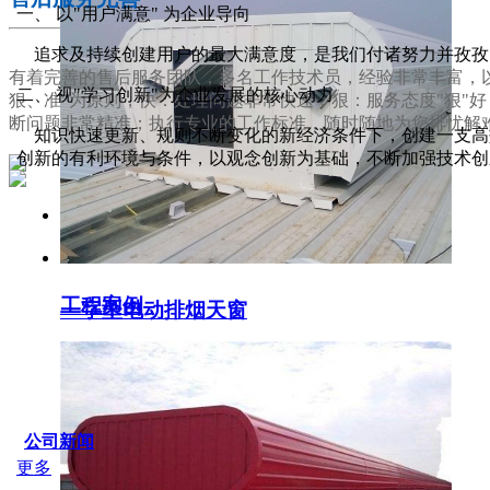
一、 以"用户满意" 为企业导向
追求及持续创建用户的最大满意度，是我们付诸努力并孜孜
有着完善的售后服务团队，多名工作技术员，经验非常丰富，以
二、 视"学习创新"为企业发展的核心动力
狠、准"为原则，快：处理问题非常快速；狠：服务态度"狠"
断问题非常精准；执行专业的工作标准，随时随地为您排忧解
知识快速更新、规则不断变化的新经济条件下，创建一支高效
创新的有利环境与条件，以观念创新为基础，不断加强技术创
服务支持
工程案例
一字型电动排烟天窗
SERVICE IDER
公司新闻
更多