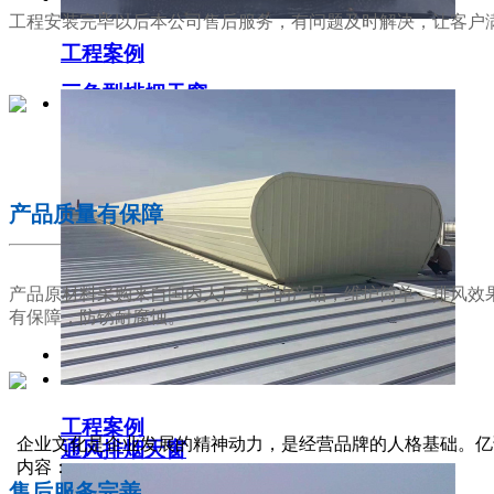
工程安装完毕以后本公司售后服务，有问题及时解决，让客户
工程案例
三角型排烟天窗
02
产品质量有保障
产品原材料采购来自国内大厂生产的产品，维护简单，排风效
有保障，防锈耐腐蚀。
工程案例
03
企业文化是企业发展的精神动力，是经营品牌的人格基础。亿
通风排烟天窗
内容：
售后服务完善