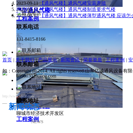
2023-09-11
【通风气楼】通风气楼安装养殖
2023-09-11
【通风气楼】通风气楼制造要求气楼
薄型通风气楼
2023-09-11
【通风气楼】通风气楼薄型通风气楼 应该怎
工程案例
联系电话
131-8415-8166
首页
|
关于我们
|
产品展示
|
新闻资讯
|
荣誉资质
|
工程案例
|
安
联系邮箱
如：Copyright @ 2014. All rights reserved.山东亿诚通风
499603039@qq.com
http://www.lcyctf.com/
联系地址
新闻动态
薄型通风天窗
聊城市经济技术开发区
工程案例
NEWS