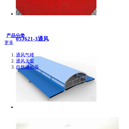
产品分类
05J621-3通风
更多
通风气楼
通风天窗
自然通风器