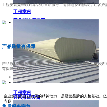
工程安装完毕以后本公司售后服务，有问题及时解决，让客户
工程案例
三角型排烟天窗
02
产品质量有保障
产品原材料采购来自国内大厂生产的产品，维护简单，排风效
有保障，防锈耐腐蚀。
工程案例
03
企业文化是企业发展的精神动力，是经营品牌的人格基础。亿
通风排烟天窗
内容：
售后服务完善