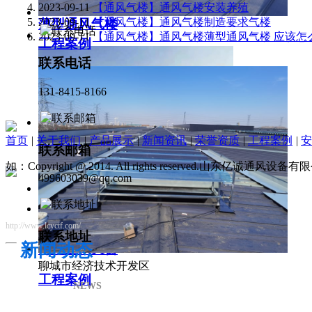
2023-09-11
【通风气楼】通风气楼安装养殖
2023-09-11
【通风气楼】通风气楼制造要求气楼
薄型通风气楼
2023-09-11
【通风气楼】通风气楼薄型通风气楼 应该怎
工程案例
联系电话
131-8415-8166
首页
|
关于我们
|
产品展示
|
新闻资讯
|
荣誉资质
|
工程案例
|
安
联系邮箱
如：Copyright @ 2014. All rights reserved.山东亿诚通风
499603039@qq.com
http://www.lcyctf.com/
联系地址
新闻动态
薄型通风天窗
聊城市经济技术开发区
工程案例
NEWS