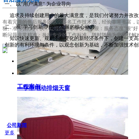
一、 以"用户满意" 为企业导向
追求及持续创建用户的最大满意度，是我们付诸努力并孜孜
有着完善的售后服务团队，多名工作技术员，经验非常丰富，以
二、 视"学习创新"为企业发展的核心动力
狠、准"为原则，快：处理问题非常快速；狠：服务态度"狠"
断问题非常精准；执行专业的工作标准，随时随地为您排忧解
知识快速更新、规则不断变化的新经济条件下，创建一支高效
创新的有利环境与条件，以观念创新为基础，不断加强技术创
服务支持
工程案例
一字型电动排烟天窗
SERVICE IDER
公司新闻
更多