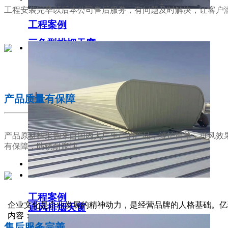
工程安装完毕以后本公司售后服务，有问题及时解决，让客户
工程案例
三角型排烟天窗
02
产品质量有保障
产品原材料采购来自国内大厂生产的产品，维护简单，排风效
有保障，防锈耐腐蚀。
工程案例
03
企业文化是企业发展的精神动力，是经营品牌的人格基础。亿
通风排烟天窗
内容：
售后服务完善