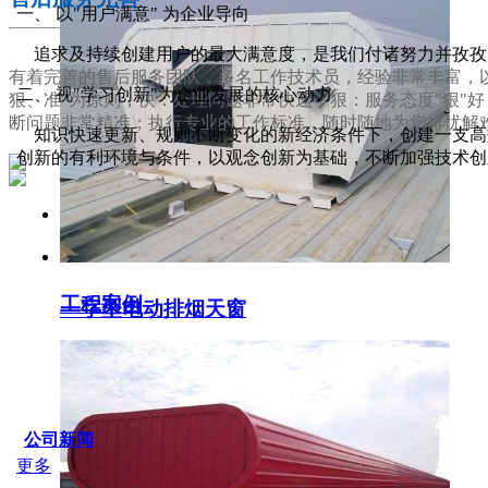
一、 以"用户满意" 为企业导向
追求及持续创建用户的最大满意度，是我们付诸努力并孜孜
有着完善的售后服务团队，多名工作技术员，经验非常丰富，以
二、 视"学习创新"为企业发展的核心动力
狠、准"为原则，快：处理问题非常快速；狠：服务态度"狠"
断问题非常精准；执行专业的工作标准，随时随地为您排忧解
知识快速更新、规则不断变化的新经济条件下，创建一支高效
创新的有利环境与条件，以观念创新为基础，不断加强技术创
服务支持
工程案例
一字型电动排烟天窗
SERVICE IDER
公司新闻
更多