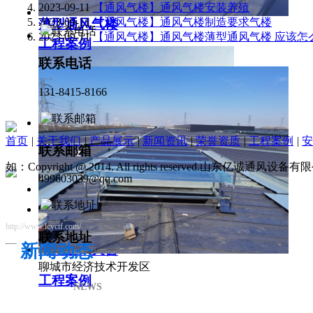
2023-09-11
【通风气楼】通风气楼安装养殖
2023-09-11
【通风气楼】通风气楼制造要求气楼
薄型通风气楼
2023-09-11
【通风气楼】通风气楼薄型通风气楼 应该怎
工程案例
联系电话
131-8415-8166
首页
|
关于我们
|
产品展示
|
新闻资讯
|
荣誉资质
|
工程案例
|
安
联系邮箱
如：Copyright @ 2014. All rights reserved.山东亿诚通风
499603039@qq.com
http://www.lcyctf.com/
联系地址
新闻动态
薄型通风天窗
聊城市经济技术开发区
工程案例
NEWS