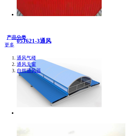
产品分类
05J621-3通风
更多
通风气楼
通风天窗
自然通风器