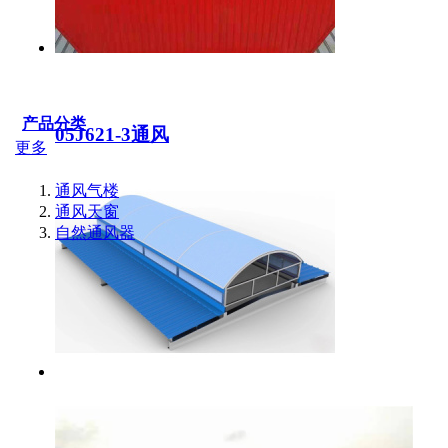
产品分类
05J621-3通风
更多
通风气楼
通风天窗
自然通风器