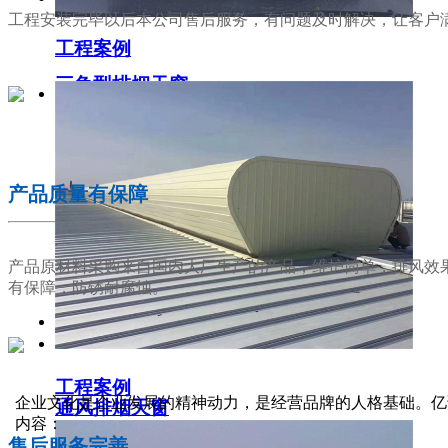
工程安装完毕以后本公司售后服务，有问题及时解决，让客户
工程案例
三角型排烟天窗
02
产品质量有保障
产品原材料采购来自国内大厂生产的产品，维护简单，排风效
有保障，防锈耐腐蚀。
工程案例
03
企业文化是企业发展的精神动力，是经营品牌的人格基础。亿
通风排烟天窗
内容：
售后服务完善