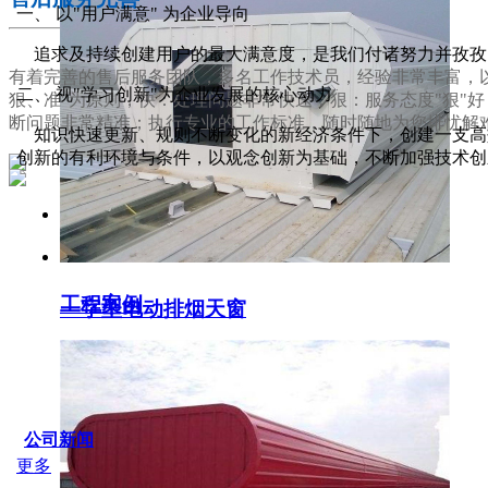
一、 以"用户满意" 为企业导向
追求及持续创建用户的最大满意度，是我们付诸努力并孜孜
有着完善的售后服务团队，多名工作技术员，经验非常丰富，以
二、 视"学习创新"为企业发展的核心动力
狠、准"为原则，快：处理问题非常快速；狠：服务态度"狠"
断问题非常精准；执行专业的工作标准，随时随地为您排忧解
知识快速更新、规则不断变化的新经济条件下，创建一支高效
创新的有利环境与条件，以观念创新为基础，不断加强技术创
服务支持
工程案例
一字型电动排烟天窗
SERVICE IDER
公司新闻
更多