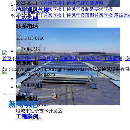
2023-09-11
【通风气楼】通风气楼安装养殖
2023-09-11
【通风气楼】通风气楼制造要求气楼
薄型通风气楼
2023-09-11
【通风气楼】通风气楼薄型通风气楼 应该怎
工程案例
联系电话
131-8415-8166
首页
|
关于我们
|
产品展示
|
新闻资讯
|
荣誉资质
|
工程案例
|
安
联系邮箱
如：Copyright @ 2014. All rights reserved.山东亿诚通风
499603039@qq.com
http://www.lcyctf.com/
联系地址
新闻动态
薄型通风天窗
聊城市经济技术开发区
工程案例
NEWS