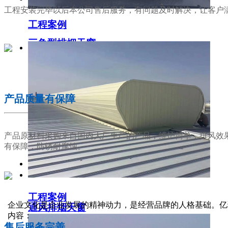
工程安装完毕以后本公司售后服务，有问题及时解决，让客户
工程案例
三角型排烟天窗
02
产品质量有保障
产品原材料采购来自国内大厂生产的产品，维护简单，排风效
有保障，防锈耐腐蚀。
工程案例
03
企业文化是企业发展的精神动力，是经营品牌的人格基础。亿
通风排烟天窗
内容：
售后服务完善