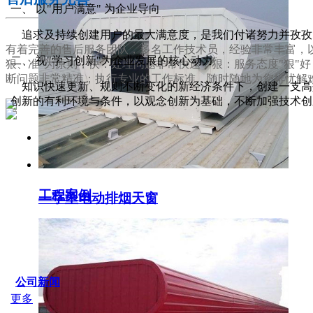
一、 以"用户满意" 为企业导向
追求及持续创建用户的最大满意度，是我们付诸努力并孜孜
有着完善的售后服务团队，多名工作技术员，经验非常丰富，以
二、 视"学习创新"为企业发展的核心动力
狠、准"为原则，快：处理问题非常快速；狠：服务态度"狠"
断问题非常精准；执行专业的工作标准，随时随地为您排忧解
知识快速更新、规则不断变化的新经济条件下，创建一支高效
创新的有利环境与条件，以观念创新为基础，不断加强技术创
服务支持
工程案例
一字型电动排烟天窗
SERVICE IDER
公司新闻
更多