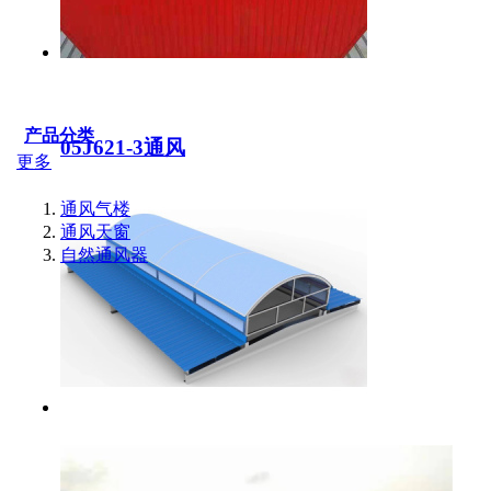
产品分类
05J621-3通风
更多
通风气楼
通风天窗
自然通风器