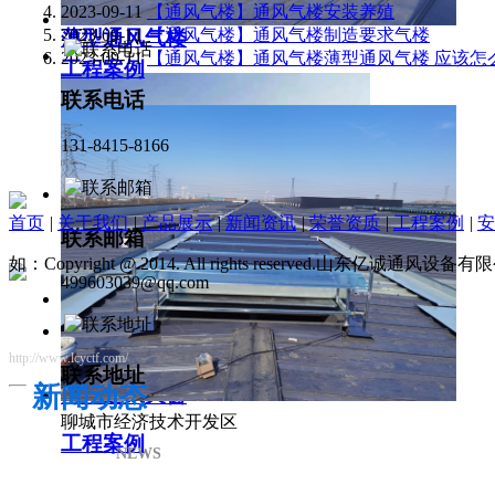
2023-09-11
【通风气楼】通风气楼安装养殖
2023-09-11
【通风气楼】通风气楼制造要求气楼
薄型通风气楼
2023-09-11
【通风气楼】通风气楼薄型通风气楼 应该怎
工程案例
联系电话
131-8415-8166
首页
|
关于我们
|
产品展示
|
新闻资讯
|
荣誉资质
|
工程案例
|
安
联系邮箱
如：Copyright @ 2014. All rights reserved.山东亿诚通风
499603039@qq.com
http://www.lcyctf.com/
联系地址
新闻动态
薄型通风天窗
聊城市经济技术开发区
工程案例
NEWS