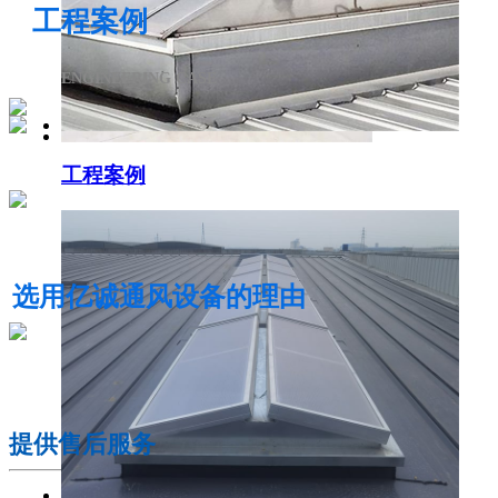
工程案例
ENGINEERING CASE
工程案例
电动采光排烟天窗
选用亿诚通风设备的理由
01
提供售后服务