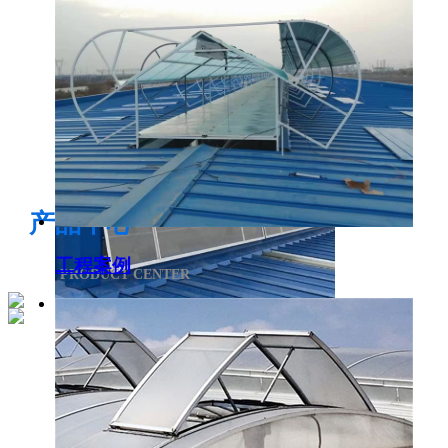
电开启通风气楼
产品中心
工程案例
PRODUCT CENTER
侧开型排烟天窗