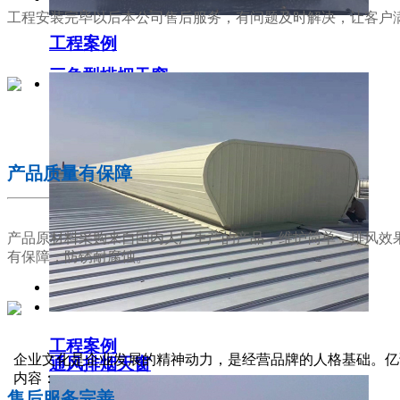
工程安装完毕以后本公司售后服务，有问题及时解决，让客户
工程案例
三角型排烟天窗
02
产品质量有保障
产品原材料采购来自国内大厂生产的产品，维护简单，排风效
有保障，防锈耐腐蚀。
工程案例
03
企业文化是企业发展的精神动力，是经营品牌的人格基础。亿
通风排烟天窗
内容：
售后服务完善