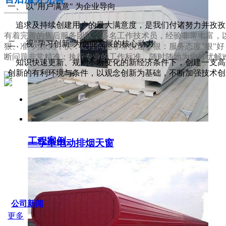
一、 以"用户满意" 为企业导向
追求及持续创建用户的最大满意度，是我们付诸努力并孜孜
有着完善的售后服务团队，多名工作技术员，经验非常丰富，以
二、 视"学习创新"为企业发展的核心动力
狠、准"为原则，快：处理问题非常快速；狠：服务态度"狠"
断问题非常精准；执行专业的工作标准，随时随地为您排忧解
知识快速更新、规则不断变化的新经济条件下，创建一支高效
创新的有利环境与条件，以观念创新为基础，不断加强技术创
服务支持
工程案例
一字型电动排烟天窗
SERVICE IDER
公司新闻
更多