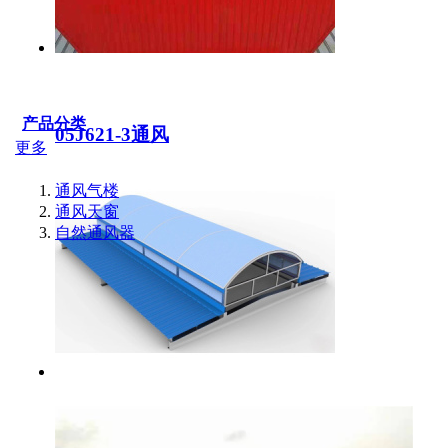
产品分类
05J621-3通风
更多
通风气楼
通风天窗
自然通风器