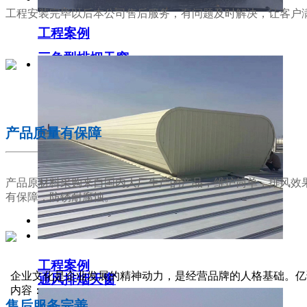
工程安装完毕以后本公司售后服务，有问题及时解决，让客户
工程案例
三角型排烟天窗
02
产品质量有保障
产品原材料采购来自国内大厂生产的产品，维护简单，排风效
有保障，防锈耐腐蚀。
工程案例
03
企业文化是企业发展的精神动力，是经营品牌的人格基础。亿
通风排烟天窗
内容：
售后服务完善