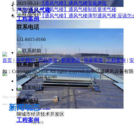
2023-09-11
【通风气楼】通风气楼安装养殖
2023-09-11
【通风气楼】通风气楼制造要求气楼
薄型通风气楼
2023-09-11
【通风气楼】通风气楼薄型通风气楼 应该怎
工程案例
联系电话
131-8415-8166
首页
|
关于我们
|
产品展示
|
新闻资讯
|
荣誉资质
|
工程案例
|
安
联系邮箱
如：Copyright @ 2014. All rights reserved.山东亿诚通风
499603039@qq.com
http://www.lcyctf.com/
联系地址
新闻动态
薄型通风天窗
聊城市经济技术开发区
工程案例
NEWS