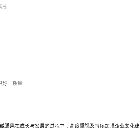
满意
果好，质量
诚通风在成长与发展的过程中，高度重视及持续加强企业文化建