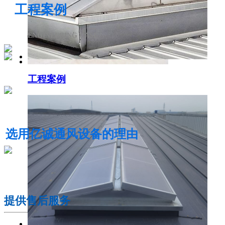
工程案例
ENGINEERING CASE
工程案例
电动采光排烟天窗
选用亿诚通风设备的理由
01
提供售后服务