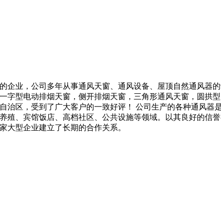
的企业，公司多年从事通风天窗、通风设备、屋顶自然通风器的
一字型电动排烟天窗，侧开排烟天窗，三角形通风天窗，圆拱型
自治区，受到了广大客户的一致好评！ 公司生产的各种通风器
养殖、宾馆饭店、高档社区、公共设施等领域。以其良好的信誉
多家大型企业建立了长期的合作关系。