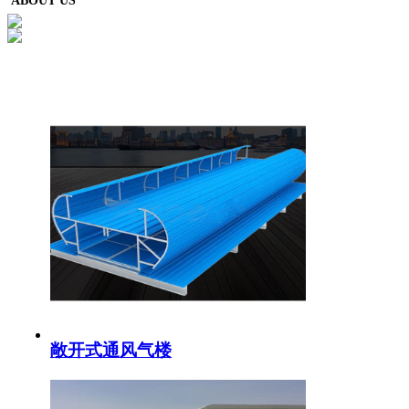
ABOUT US
敞开式通风气楼