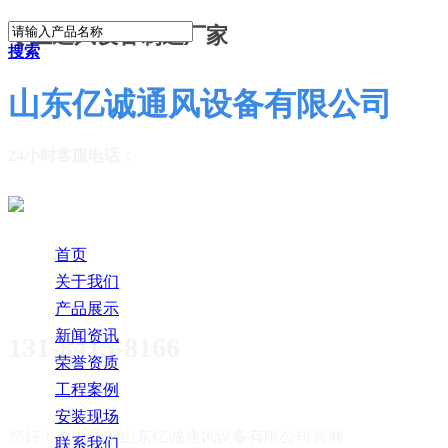
专业通风设备制造厂家
搜索
山东亿诚通风设备有限公司
24小时客服电话：
首页
关于我们
产品展示
新闻资讯
131-8415-8166
荣誉资质
工程案例
安装现场
您好！欢迎访问
山东亿诚通风设备有限公司官网
联系我们