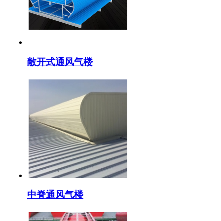
敞开式通风气楼
中脊通风气楼