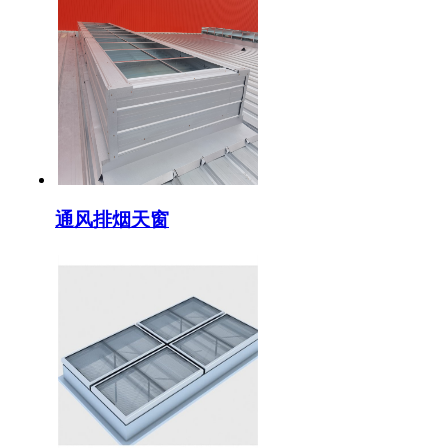
通风排烟天窗