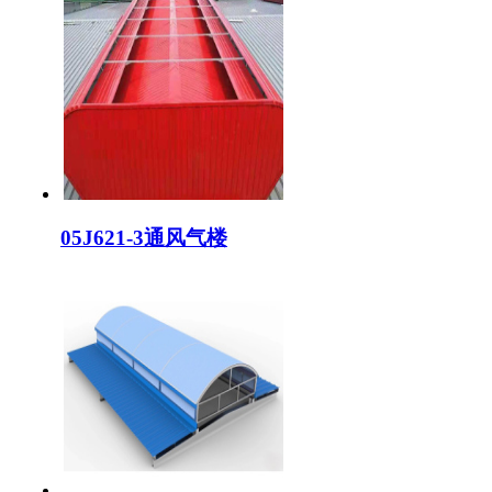
05J621-3通风气楼