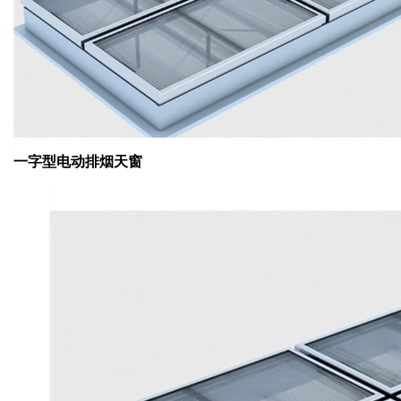
一字型电动排烟天窗