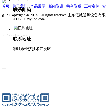
首页
|
关于我们
|
产品展示
|
新闻资讯
|
荣誉资质
|
工程案例
|
安
联系邮箱
如：Copyright @ 2014. All rights reserved.山东亿诚通风
499603039@qq.com
http://www.lcyctf.com/
联系地址
聊城市经济技术开发区