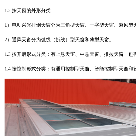
1.2 按天窗的外形分类
1）电动采光排烟天窗分为三角型天窗、一字型天窗、避风型
2）通风天窗分为弧线（折线）型天窗和薄型天窗。
1.3 按开启形式分类：有上悬天窗、中悬天窗、推拉天窗，
1.4 按控制形式分类：有通用控制型天窗、智能控制型天窗