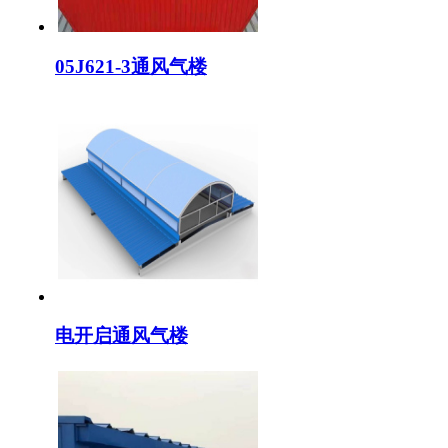
05J621-3通风气楼
电开启通风气楼